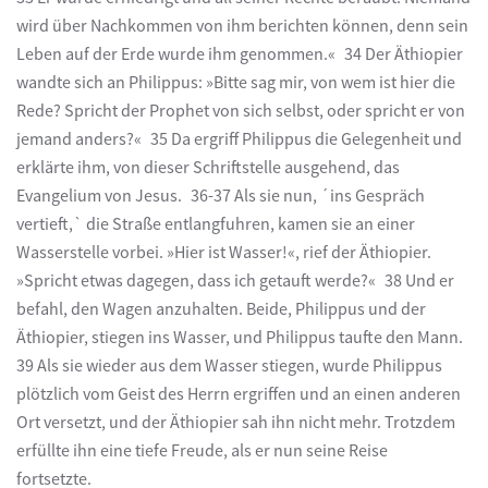
wird über Nachkommen von ihm berichten können, denn sein
Leben auf der Erde wurde ihm genommen.« 34 Der Äthiopier
wandte sich an Philippus: »Bitte sag mir, von wem ist hier die
Rede? Spricht der Prophet von sich selbst, oder spricht er von
jemand anders?« 35 Da ergriff Philippus die Gelegenheit und
erklärte ihm, von dieser Schriftstelle ausgehend, das
Evangelium von Jesus. 36-37 Als sie nun, ´ins Gespräch
vertieft,` die Straße entlangfuhren, kamen sie an einer
Wasserstelle vorbei. »Hier ist Wasser!«, rief der Äthiopier.
»Spricht etwas dagegen, dass ich getauft werde?« 38 Und er
befahl, den Wagen anzuhalten. Beide, Philippus und der
Äthiopier, stiegen ins Wasser, und Philippus taufte den Mann.
39 Als sie wieder aus dem Wasser stiegen, wurde Philippus
plötzlich vom Geist des Herrn ergriffen und an einen anderen
Ort versetzt, und der Äthiopier sah ihn nicht mehr. Trotzdem
erfüllte ihn eine tiefe Freude, als er nun seine Reise
fortsetzte.