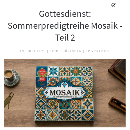
Gottesdienst:
Sommerpredigtreihe Mosaik -
Teil 2
19. JULI 2026
|
CVJM THÜRINGEN
|
CPJ-PREDIGT