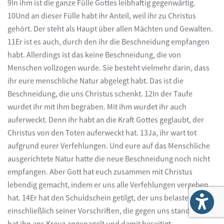
9In ihm ist die ganze Fülle Gottes leibhaftig gegenwärtig.
10Und an dieser Fülle habt ihr Anteil, weil ihr zu Christus
gehört. Der steht als Haupt über allen Mächten und Gewalten.
11Er ist es auch, durch den ihr die Beschneidung empfangen
habt. Allerdings ist das keine Beschneidung, die von
Menschen vollzogen wurde. Sie besteht vielmehr darin, dass
ihr eure menschliche Natur abgelegt habt. Das ist die
Beschneidung, die uns Christus schenkt. 12In der Taufe
wurdet ihr mit ihm begraben. Mit ihm wurdet ihr auch
auferweckt. Denn ihr habt an die Kraft Gottes geglaubt, der
Christus von den Toten auferweckt hat. 13Ja, ihr wart tot
aufgrund eurer Verfehlungen. Und eure auf das Menschliche
ausgerichtete Natur hatte die neue Beschneidung noch nicht
empfangen. Aber Gott hat euch zusammen mit Christus
lebendig gemacht, indem er uns alle Verfehlungen vergeben
hat. 14Er hat den Schuldschein getilgt, der uns belastete –
einschließlich seiner Vorschriften, die gegen uns standen. Er
hat ihn ans Kreuz angenagelt und damit beseitigt.