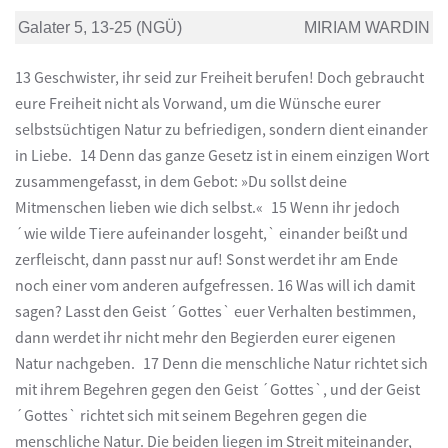
Galater 5, 13-25 (NGÜ)
MIRIAM WARDIN
13 Geschwister, ihr seid zur Freiheit berufen! Doch gebraucht
eure Freiheit nicht als Vorwand, um die Wünsche eurer
selbstsüchtigen Natur zu befriedigen, sondern dient einander
in Liebe. 14 Denn das ganze Gesetz ist in einem einzigen Wort
zusammengefasst, in dem Gebot: »Du sollst deine
Mitmenschen lieben wie dich selbst.« 15 Wenn ihr jedoch
´wie wilde Tiere aufeinander losgeht,` einander beißt und
zerfleischt, dann passt nur auf! Sonst werdet ihr am Ende
noch einer vom anderen aufgefressen. 16 Was will ich damit
sagen? Lasst den Geist ´Gottes` euer Verhalten bestimmen,
dann werdet ihr nicht mehr den Begierden eurer eigenen
Natur nachgeben. 17 Denn die menschliche Natur richtet sich
mit ihrem Begehren gegen den Geist ´Gottes`, und der Geist
´Gottes` richtet sich mit seinem Begehren gegen die
menschliche Natur. Die beiden liegen im Streit miteinander,