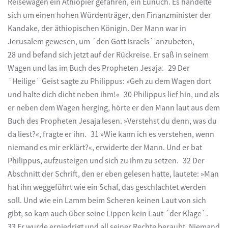
Reisewagen ein Äthiopier gefahren, ein Eunuch. Es handelte
sich um einen hohen Würdenträger, den Finanzminister der
Kandake, der äthiopischen Königin. Der Mann war in
Jerusalem gewesen, um ´den Gott Israels` anzubeten,
28 und befand sich jetzt auf der Rückreise. Er saß in seinem
Wagen und las im Buch des Propheten Jesaja. 29 Der
´Heilige` Geist sagte zu Philippus: »Geh zu dem Wagen dort
und halte dich dicht neben ihm!« 30 Philippus lief hin, und als
er neben dem Wagen herging, hörte er den Mann laut aus dem
Buch des Propheten Jesaja lesen. »Verstehst du denn, was du
da liest?«, fragte er ihn. 31 »Wie kann ich es verstehen, wenn
niemand es mir erklärt?«, erwiderte der Mann. Und er bat
Philippus, aufzusteigen und sich zu ihm zu setzen. 32 Der
Abschnitt der Schrift, den er eben gelesen hatte, lautete: »Man
hat ihn weggeführt wie ein Schaf, das geschlachtet werden
soll. Und wie ein Lamm beim Scheren keinen Laut von sich
gibt, so kam auch über seine Lippen kein Laut ´der Klage`.
33 Er wurde erniedrigt und all seiner Rechte beraubt. Niemand