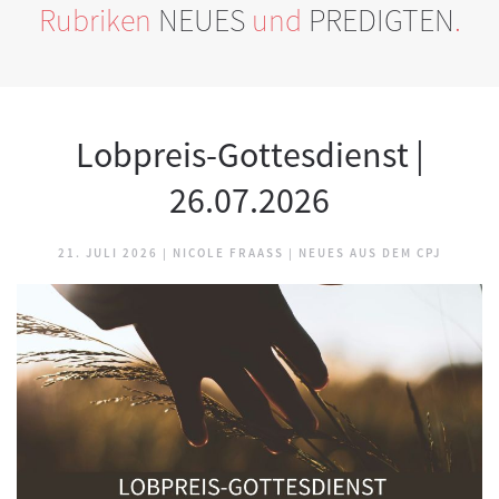
Rubriken
NEUES
und
PREDIGTEN
.
Lobpreis-Gottesdienst |
26.07.2026
21. JULI 2026
|
NICOLE FRAASS
|
NEUES AUS DEM CPJ