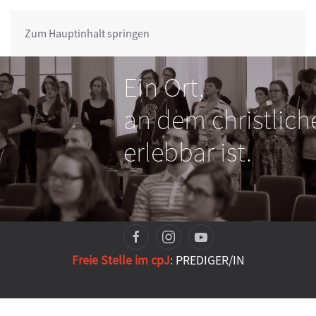
Zum Hauptinhalt springen
Ein Ort,
an dem christlich
erlebbar ist.
Freie Stelle im cpJ
:
PREDIGER/IN