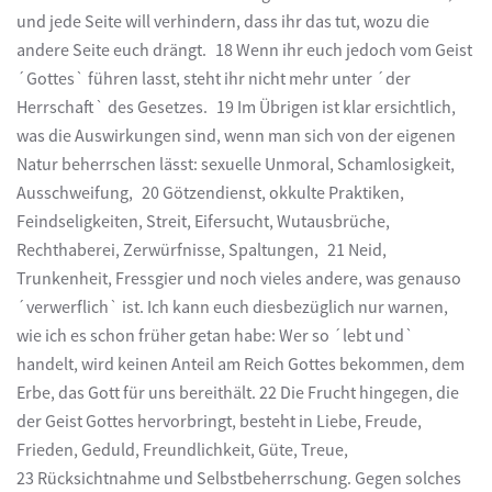
und jede Seite will verhindern, dass ihr das tut, wozu die
andere Seite euch drängt. 18 Wenn ihr euch jedoch vom Geist
´Gottes` führen lasst, steht ihr nicht mehr unter ´der
Herrschaft` des Gesetzes. 19 Im Übrigen ist klar ersichtlich,
was die Auswirkungen sind, wenn man sich von der eigenen
Natur beherrschen lässt: sexuelle Unmoral, Schamlosigkeit,
Ausschweifung, 20 Götzendienst, okkulte Praktiken,
Feindseligkeiten, Streit, Eifersucht, Wutausbrüche,
Rechthaberei, Zerwürfnisse, Spaltungen, 21 Neid,
Trunkenheit, Fressgier und noch vieles andere, was genauso
´verwerflich` ist. Ich kann euch diesbezüglich nur warnen,
wie ich es schon früher getan habe: Wer so ´lebt und`
handelt, wird keinen Anteil am Reich Gottes bekommen, dem
Erbe, das Gott für uns bereithält. 22 Die Frucht hingegen, die
der Geist Gottes hervorbringt, besteht in Liebe, Freude,
Frieden, Geduld, Freundlichkeit, Güte, Treue,
23 Rücksichtnahme und Selbstbeherrschung. Gegen solches