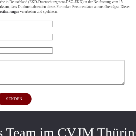
rche in Deutschland (EKD-Datenschutzgesetz-DSG-EKD) in der Neufassung vom 15.
sam, dass Du durch absenden dieses Formulars Personendaten an uns überträgst. Dieser
bestimmungen
verarbeiten und speichern.
SENDEN
s Team im CVJM Thürin