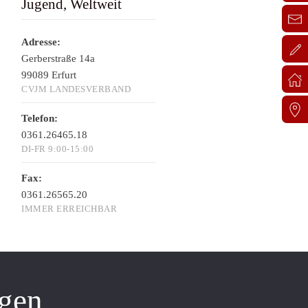
Jugend, Weltweit
Adresse:
Gerberstraße 14a
99089 Erfurt
CVJM LANDESVERBAND
Telefon:
0361.26465.18
DI-FR 9:00-15:00
Fax:
0361.26565.20
IMMER ERREICHBAR
gen