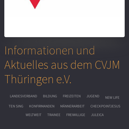
Informationen und
Aktuelles aus dem CVJM
Thüringen e.V.
LANDESVERBAND
BILDUNG
FREIZEITEN
JUGEND
NEW LIFE
TEN SING
KONFIRMANDEN
MÄNNERARBEIT
CHECKPOINTJESUS
WELTWEIT
TRAINEE
FREIWILLIGE
JULEICA