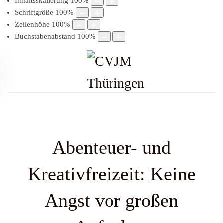
Inhaltsskalierung
100
%
Schriftgröße
100
%
Zeilenhöhe
100
%
Buchstabenabstand
100
%
Abenteuer- und
Kreativfreizeit: Keine
Angst vor großen