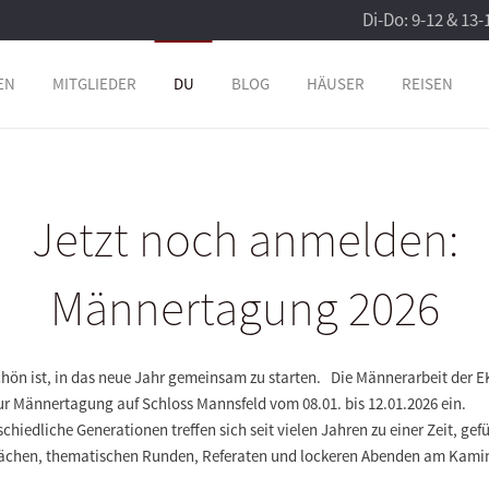
Di-Do: 9-12 & 13-
EN
MITGLIEDER
DU
BLOG
HÄUSER
REISEN
Jetzt noch anmelden:
Männertagung 2026
chön ist, in das neue Jahr gemeinsam zu starten. Die Männerarbeit der 
ur Männertagung auf Schloss Mannsfeld vom 08.01. bis 12.01.2026 ein.
chiedliche Generationen treffen sich seit vielen Jahren zu einer Zeit, gefü
ächen, thematischen Runden, Referaten und lockeren Abenden am Kami