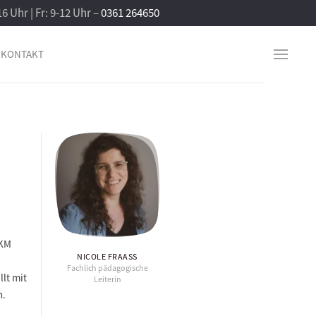
16 Uhr | Fr: 9-12 Uhr –
0361 264650
KONTAKT
EKM
NICOLE FRAASS
Fachlich pädagogische
llt mit
Leiterin
n.