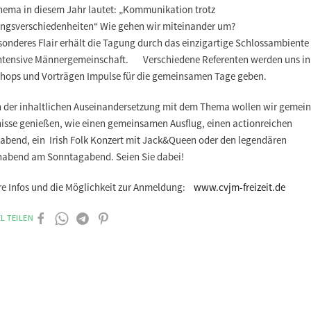
hema in diesem Jahr lautet: „Kommunikation trotz
ngsverschiedenheiten“ Wie gehen wir miteinander um?
sonderes Flair erhält die Tagung durch das einzigartige Schlossambiente
intensive Männergemeinschaft. Verschiedene Referenten werden uns in
hops und Vorträgen Impulse für die gemeinsamen Tage geben.
 der inhaltlichen Auseinandersetzung mit dem Thema wollen wir gemei
nisse genießen, wie einen gemeinsamen Ausflug, einen actionreichen
eabend, ein Irish Folk Konzert mit Jack&Queen oder den legendären
abend am Sonntagabend. Seien Sie dabei!
re Infos und die Möglichkeit zur Anmeldung:
www.cvjm-freizeit.de
L TEILEN