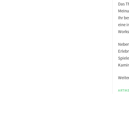
Das T
Meinu
Ihr be
eine 
Works
Neben
Erleb
Spiel
Kamin
Weite
ARTIKE