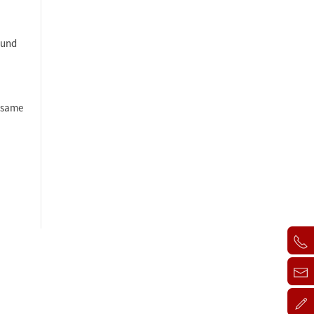
 und
nsame